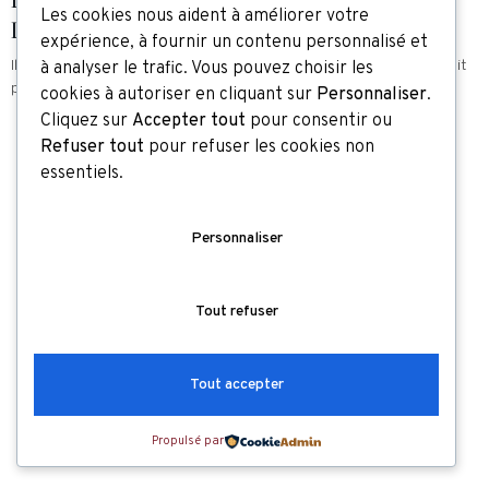
Les cookies nous aident à améliorer votre
L’ÉLÉGANCE DU HOMEWEAR
expérience, à fournir un contenu personnalisé et
Il y a ces soirs où la journée vous a épuisée, où le téléphone n’en finit
à analyser le trafic. Vous pouvez choisir les
pas de vibrer sur...
cookies à autoriser en cliquant sur
Personnaliser
.
Cliquez sur
Accepter tout
pour consentir ou
Refuser tout
pour refuser les cookies non
essentiels.
Personnaliser
Tout refuser
Tout accepter
Propulsé par