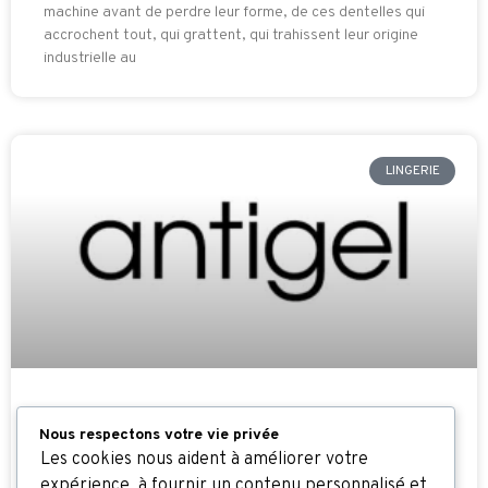
machine avant de perdre leur forme, de ces dentelles qui
accrochent tout, qui grattent, qui trahissent leur origine
industrielle au
LINGERIE
LINGERIE ANTIGEL DE LISE
Nous respectons votre vie privée
CHARMEL : STYLE, CONFORT ET
Les cookies nous aident à améliorer votre
AUDACE
expérience, à fournir un contenu personnalisé et