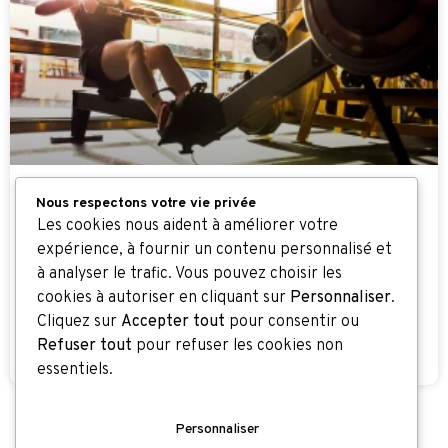
Nous respectons votre vie privée
COMMENT PERDRE LE BOURRELET
Les cookies nous aident à améliorer votre
DU DOS ?
expérience, à fournir un contenu personnalisé et
à analyser le trafic. Vous pouvez choisir les
Vous savez, ce petit bourrelet qui dépasse du soutien-
cookies à autoriser en cliquant sur
Personnaliser
.
gorge ou qui se forme sous le t-shirt ? Celui qu’on remarque
Cliquez sur
Accepter tout
pour consentir ou
dans le miroir et qui nous agace profondément. Nous
Refuser tout
pour refuser les cookies non
savons
essentiels.
Personnaliser